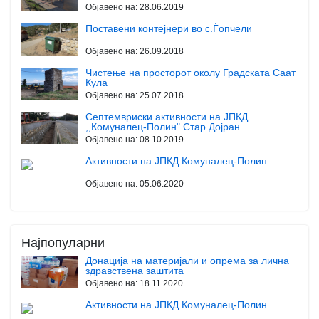
Објавено на:
28.06.2019
Поставени контејнери во с.Ѓопчели
Објавено на:
26.09.2018
Чистење на просторот околу Градската Саат
Кула
Објавено на:
25.07.2018
Септемвриски активности на ЈПКД
,,Комуналец-Полин" Стар Дојран
Објавено на:
08.10.2019
Активности на ЈПКД Комуналец-Полин
Објавено на:
05.06.2020
Најпопуларни
Донација на материјали и опрема за лична
здравствена заштита
Објавено на:
18.11.2020
Активности на ЈПКД Комуналец-Полин