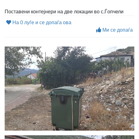
Поставени контејнери на две локации во с.Ѓопчели
На 0 луѓе и се допаѓа ова
Ми се допаѓа