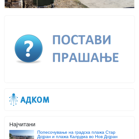
Најчитани
Попесочување на градска плажа Стар
Дојран и плажа Калрдма во Нов Дојран