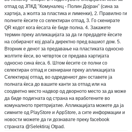
отпад од ЈПКД "Комуналец - Полин Дојран" (сина за
хартија, а жолта за пластика и лименки), 2. Правилно ги
полните ќесите со селектиран отпад, 3. Го скенирате
QR кодот кога ќесата ќе биде полна. 4. Закажете
термин преку апликацијата за да ги предадете ќесите
на собирачот кој доаѓа директно пред вашиот дом. 5.
Вторник е денот за предавање на пластиката односно
жолтите ќеси, во четврток се предава хартијата
односно сина ќеса. 6. Штом ќесите се полни со
селектиран отпад и скенирани преку апликацијата
Селектирај отпад, во одредениот ден оставете ја
полната ќеса до вашите канти за отпад или на
соодветно место надвор од дворното место за да може
да биде подигната од страна на вработените во
комуналното претпријатие. Апликацијата можете да ја
симните од PlayStore и AppStore, а сите информации и
новости можете да ги дознавате преку facebook
страната @Selektiraj Otpad.