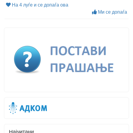
На 4 луѓе и се допаѓа ова
Ми се допаѓа
Најчитани