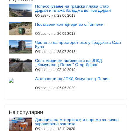
Попесочување на градска плажа Стар
Дојран и плажа Калрдма во Нов Дојран
Објавено на:
28.06.2019
Поставени контејнери во с.Ѓопчели
Објавено на:
26.09.2018
Чистење на просторот околу Градската Саат
Кула
Објавено на:
25.07.2018
Септемвриски активности на ЈПКД
,,Комуналец-Полин" Стар Дојран
Објавено на:
08.10.2019
Активности на ЈПКД Комуналец-Полин
Објавено на:
05.06.2020
Најпопуларни
Донација на материјали и опрема за лична
здравствена заштита
Објавено на:
18.11.2020