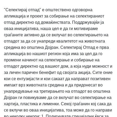
"Селектирај отпад" е општествено одговорна
апликација и проект за собирање на селектираниот
отпад директно од домаќинствата. Поддржувајќи ја
оваа иницијатива, наша цел е да ги мотивираме
граѓаните активно да се вклучат во селектирањето на
отпадот за да се унапреди квалитетот на животната
средина во општина Дојран. Селектирај Отпад е прва
апликација во нашиот регион која има за цел да го
промени начинот на селектирање и собирање на
отпадот директно од вашиот дом, а која нуди можност и
за личен паричен бенефит од својата акција. Сите оние
кои се ентузијасти и кои сакаат да направат позитивен
импакт врз животната средина и да придонесат во
унапредување на третирањето на отпадот во општина
Дојран ги повикуваме да се вклучат во селектирање на
хартија, пластика и лименки. Секој граѓанин кој сака да
се вклучи во оваа иницијатива, тоа може да го направи
во неколку чекори: 1. Подигнувате специјални ќеси за